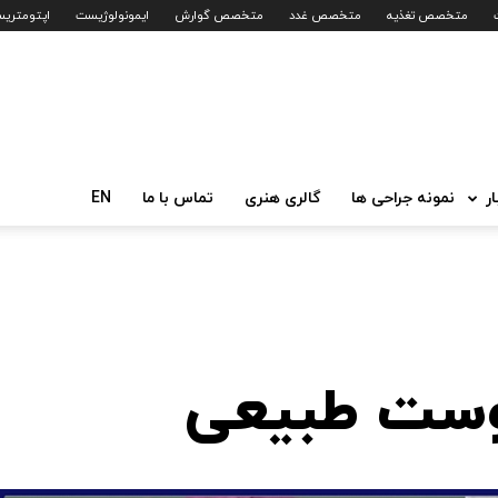
متخصص تغذیه
متخصص غدد
متخصص گوارش
ایمونولوژیست
اپتومتری
ار
نمونه جراحی ها
گالری هنری
تماس با ما
EN
پوست طبیعی